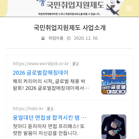
국민취업지원제도 사업소개
2020. 12. 30.
취업이룸
https://www.worldjob.or.kr
광고
2026 글로벌잡매칭데이
해외 커리어의 시작, 글로벌 채용 박
람회! 2026 글로벌잡매칭데이에서
글로벌 기업과 직접 만날 수 있는 기
회를 놓치지 마세요!
https://hidic.kr
광고
웅얼대던 면접생 합격시킨 템 면
접 합격 필수템
첫마디 듣자마자 면접 프리패스! 또
렷한 발음이 자신감을 만듭니다.